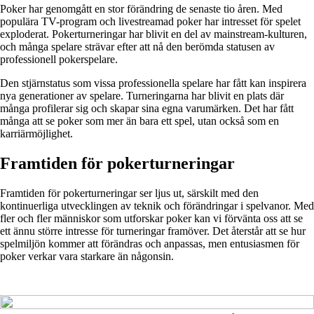
Poker har genomgått en stor förändring de senaste tio åren. Med
populära TV-program och livestreamad poker har intresset för spelet
exploderat. Pokerturneringar har blivit en del av mainstream-kulturen,
och många spelare strävar efter att nå den berömda statusen av
professionell pokerspelare.
Den stjärnstatus som vissa professionella spelare har fått kan inspirera
nya generationer av spelare. Turneringarna har blivit en plats där
många profilerar sig och skapar sina egna varumärken. Det har fått
många att se poker som mer än bara ett spel, utan också som en
karriärmöjlighet.
Framtiden för pokerturneringar
Framtiden för pokerturneringar ser ljus ut, särskilt med den
kontinuerliga utvecklingen av teknik och förändringar i spelvanor. Med
fler och fler människor som utforskar poker kan vi förvänta oss att se
ett ännu större intresse för turneringar framöver. Det återstår att se hur
spelmiljön kommer att förändras och anpassas, men entusiasmen för
poker verkar vara starkare än någonsin.