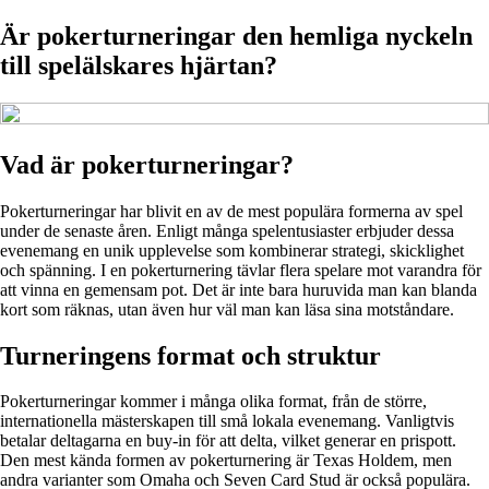
Är pokerturneringar den hemliga nyckeln
till spelälskares hjärtan?
Vad är pokerturneringar?
Pokerturneringar har blivit en av de mest populära formerna av spel
under de senaste åren. Enligt många spelentusiaster erbjuder dessa
evenemang en unik upplevelse som kombinerar strategi, skicklighet
och spänning. I en pokerturnering tävlar flera spelare mot varandra för
att vinna en gemensam pot. Det är inte bara huruvida man kan blanda
kort som räknas, utan även hur väl man kan läsa sina motståndare.
Turneringens format och struktur
Pokerturneringar kommer i många olika format, från de större,
internationella mästerskapen till små lokala evenemang. Vanligtvis
betalar deltagarna en buy-in för att delta, vilket generar en prispott.
Den mest kända formen av pokerturnering är Texas Holdem, men
andra varianter som Omaha och Seven Card Stud är också populära.