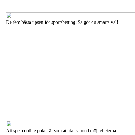
De fem bästa tipsen för sportsbetting: Så gör du smarta val!
Att spela online poker är som att dansa med möjligheterna