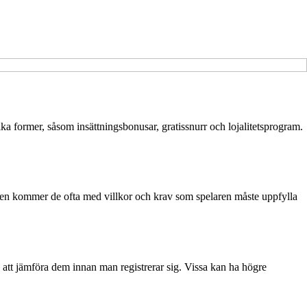
ka former, såsom insättningsbonusar, gratissnurr och lojalitetsprogram.
heten kommer de ofta med villkor och krav som spelaren måste uppfylla
e att jämföra dem innan man registrerar sig. Vissa kan ha högre