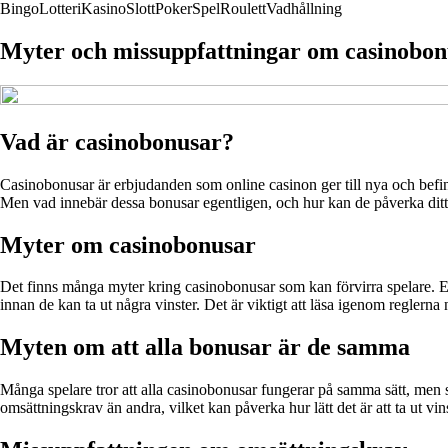
Bingo
Lotteri
Kasino
Slott
Poker
Spel
Roulett
Vadhållning
Myter och missuppfattningar om casinobonu
Vad är casinobonusar?
Casinobonusar är erbjudanden som online casinon ger till nya och befint
Men vad innebär dessa bonusar egentligen, och hur kan de påverka dit
Myter om casinobonusar
Det finns många myter kring casinobonusar som kan förvirra spelare. En
innan de kan ta ut några vinster. Det är viktigt att läsa igenom reglerna
Myten om att alla bonusar är de samma
Många spelare tror att alla casinobonusar fungerar på samma sätt, men s
omsättningskrav än andra, vilket kan påverka hur lätt det är att ta ut vins