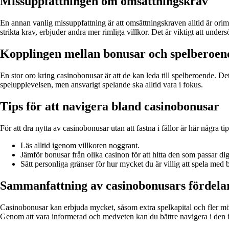
Missuppfattningen om omsättningskrav
En annan vanlig missuppfattning är att omsättningskraven alltid är ori
strikta krav, erbjuder andra mer rimliga villkor. Det är viktigt att under
Kopplingen mellan bonusar och spelberoen
En stor oro kring casinobonusar är att de kan leda till spelberoende. Det
spelupplevelsen, men ansvarigt spelande ska alltid vara i fokus.
Tips för att navigera bland casinobonusar
För att dra nytta av casinobonusar utan att fastna i fällor är här några tip
Läs alltid igenom villkoren noggrant.
Jämför bonusar från olika casinon för att hitta den som passar dig
Sätt personliga gränser för hur mycket du är villig att spela med
Sammanfattning av casinobonusars fördela
Casinobonusar kan erbjuda mycket, såsom extra spelkapital och fler möjli
Genom att vara informerad och medveten kan du bättre navigera i den i