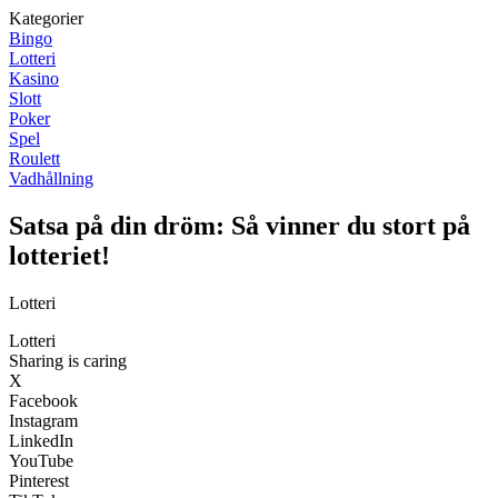
Kategorier
Bingo
Lotteri
Kasino
Slott
Poker
Spel
Roulett
Vadhållning
Satsa på din dröm: Så vinner du stort på
lotteriet!
Lotteri
Lotteri
Sharing is caring
X
Facebook
Instagram
LinkedIn
YouTube
Pinterest