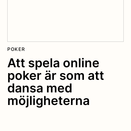
POKER
Att spela online
poker är som att
dansa med
möjligheterna