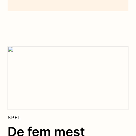
SPEL
De fem mest