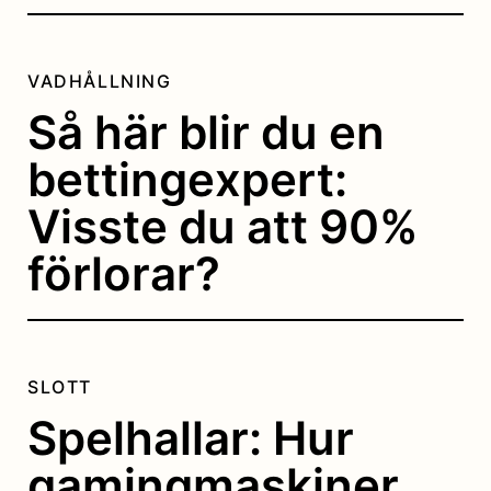
VADHÅLLNING
Så här blir du en
bettingexpert:
Visste du att 90%
förlorar?
SLOTT
Spelhallar: Hur
gamingmaskiner