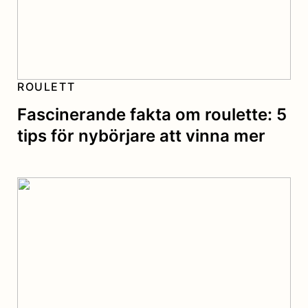
ROULETT
Fascinerande fakta om roulette: 5
tips för nybörjare att vinna mer