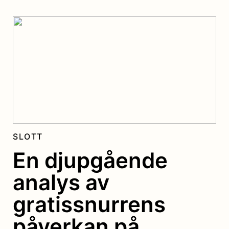
SLOTT
En djupgående
analys av
gratissnurrens
påverkan på