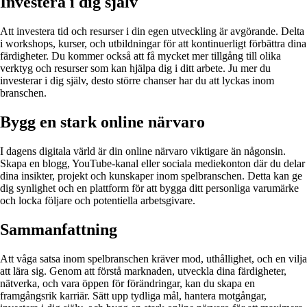
Investera i dig själv
Att investera tid och resurser i din egen utveckling är avgörande. Delta
i workshops, kurser, och utbildningar för att kontinuerligt förbättra dina
färdigheter. Du kommer också att få mycket mer tillgång till olika
verktyg och resurser som kan hjälpa dig i ditt arbete. Ju mer du
investerar i dig själv, desto större chanser har du att lyckas inom
branschen.
Bygg en stark online närvaro
I dagens digitala värld är din online närvaro viktigare än någonsin.
Skapa en blogg, YouTube-kanal eller sociala mediekonton där du delar
dina insikter, projekt och kunskaper inom spelbranschen. Detta kan ge
dig synlighet och en plattform för att bygga ditt personliga varumärke
och locka följare och potentiella arbetsgivare.
Sammanfattning
Att våga satsa inom spelbranschen kräver mod, uthållighet, och en vilja
att lära sig. Genom att förstå marknaden, utveckla dina färdigheter,
nätverka, och vara öppen för förändringar, kan du skapa en
framgångsrik karriär. Sätt upp tydliga mål, hantera motgångar,