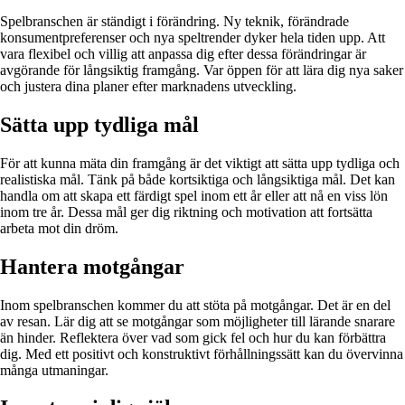
Spelbranschen är ständigt i förändring. Ny teknik, förändrade
konsumentpreferenser och nya speltrender dyker hela tiden upp. Att
vara flexibel och villig att anpassa dig efter dessa förändringar är
avgörande för långsiktig framgång. Var öppen för att lära dig nya saker
och justera dina planer efter marknadens utveckling.
Sätta upp tydliga mål
För att kunna mäta din framgång är det viktigt att sätta upp tydliga och
realistiska mål. Tänk på både kortsiktiga och långsiktiga mål. Det kan
handla om att skapa ett färdigt spel inom ett år eller att nå en viss lön
inom tre år. Dessa mål ger dig riktning och motivation att fortsätta
arbeta mot din dröm.
Hantera motgångar
Inom spelbranschen kommer du att stöta på motgångar. Det är en del
av resan. Lär dig att se motgångar som möjligheter till lärande snarare
än hinder. Reflektera över vad som gick fel och hur du kan förbättra
dig. Med ett positivt och konstruktivt förhållningssätt kan du övervinna
många utmaningar.