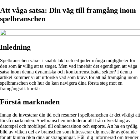
Att våga satsa: Din väg till framgång inom
spelbranschen
Inledning
Spelbranschen växer i snabb takt och erbjuder många möjligheter för
den som är villig att ta steget. Men vad innebär det egentligen att våga
satsa inom denna dynamiska och konkurrensutsatta sektor? I denna
artikel kommer vi att utforska vad som krävs för att nå framgång inom
spelbranschen och hur du kan navigera dina första steg mot en
framgångsrik karriär.
Förstå marknaden
Innan du investerar din tid och resurser i spelbranschen är det viktigt att
förstå marknaden. Spelbranschen inkluderar allt från utveckling av
datorspel och mobilspel till onlinecasinon och esports. Att ha en tydlig
bild av vilken del av branschen som intresserar dig mest är avgörande
för att kunna rikta dina ansträngningar. Håll dig informerad om trender