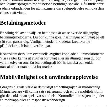
och lojalitetsprogram för att belöna befintliga spelare. Håll utkik efter
sådana erbjudanden för att maximera din spelupplevelse och öka dina
chanser att vinna.
Betalningsmetoder
En viktig del av att välja en bettingsajt är att se över de tillgängliga
betalningsmetoderna. Du bör kunna göra insättningar och uttag på ett
sätt som passar dig. Vanliga metoder inkluderar kreditkort, e-
plånböcker och banköverföringar.
Kontrollera dessutom eventuella avgifter kopplade till transaktionerna.
Vissa sajter kan ta ut avgifter för uttag eller insättningar som du bör
vara medveten om. En bra bettingsajt bör ha snabba och enkla
transaktioner utan dolda kostnader.
Mobilvänlighet och användarupplevelse
I dagens digitala värld är det viktigt att bettingsajten är mobilvänlig.
Många spelare vill kunna satsa på språng, och en bra mobilplattform
gör det enklare att spela var som helst. Kontrollera om sajten erbjuder
en mobilapp eller en responsiv webbdesign.