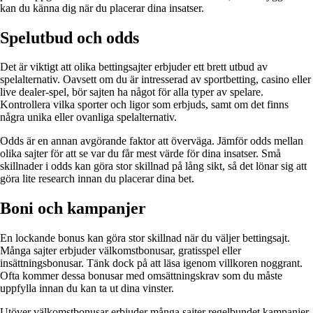
kan du känna dig när du placerar dina insatser.
Spelutbud och odds
Det är viktigt att olika bettingsajter erbjuder ett brett utbud av
spelalternativ. Oavsett om du är intresserad av sportbetting, casino eller
live dealer-spel, bör sajten ha något för alla typer av spelare.
Kontrollera vilka sporter och ligor som erbjuds, samt om det finns
några unika eller ovanliga spelalternativ.
Odds är en annan avgörande faktor att överväga. Jämför odds mellan
olika sajter för att se var du får mest värde för dina insatser. Små
skillnader i odds kan göra stor skillnad på lång sikt, så det lönar sig att
göra lite research innan du placerar dina bet.
Boni och kampanjer
En lockande bonus kan göra stor skillnad när du väljer bettingsajt.
Många sajter erbjuder välkomstbonusar, gratisspel eller
insättningsbonusar. Tänk dock på att läsa igenom villkoren noggrant.
Ofta kommer dessa bonusar med omsättningskrav som du måste
uppfylla innan du kan ta ut dina vinster.
Utöver välkomstbonusar erbjuder många sajter regelbundet kampanjer