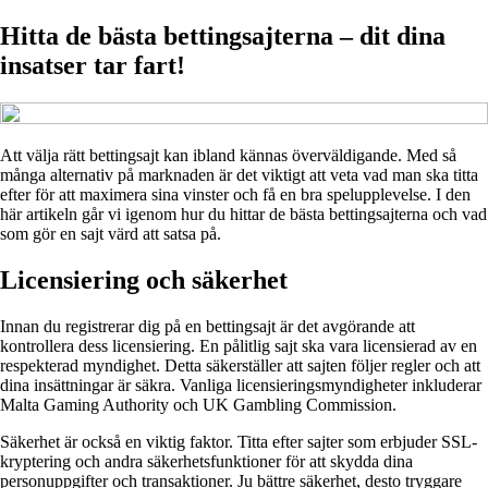
Hitta de bästa bettingsajterna – dit dina
insatser tar fart!
Att välja rätt bettingsajt kan ibland kännas överväldigande. Med så
många alternativ på marknaden är det viktigt att veta vad man ska titta
efter för att maximera sina vinster och få en bra spelupplevelse. I den
här artikeln går vi igenom hur du hittar de bästa bettingsajterna och vad
som gör en sajt värd att satsa på.
Licensiering och säkerhet
Innan du registrerar dig på en bettingsajt är det avgörande att
kontrollera dess licensiering. En pålitlig sajt ska vara licensierad av en
respekterad myndighet. Detta säkerställer att sajten följer regler och att
dina insättningar är säkra. Vanliga licensieringsmyndigheter inkluderar
Malta Gaming Authority och UK Gambling Commission.
Säkerhet är också en viktig faktor. Titta efter sajter som erbjuder SSL-
kryptering och andra säkerhetsfunktioner för att skydda dina
personuppgifter och transaktioner. Ju bättre säkerhet, desto tryggare