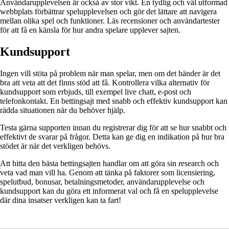
Användarupplevelsen är också av stor vikt. En tydlig och väl utformad
webbplats förbättrar spelupplevelsen och gör det lättare att navigera
mellan olika spel och funktioner. Läs recensioner och användartester
för att få en känsla för hur andra spelare upplever sajten.
Kundsupport
Ingen vill stöta på problem när man spelar, men om det händer är det
bra att veta att det finns stöd att få. Kontrollera vilka alternativ för
kundsupport som erbjuds, till exempel live chatt, e-post och
telefonkontakt. En bettingsajt med snabb och effektiv kundsupport kan
rädda situationen när du behöver hjälp.
Testa gärna supporten innan du registrerar dig för att se hur snabbt och
effektivt de svarar på frågor. Detta kan ge dig en indikation på hur bra
stödet är när det verkligen behövs.
Att hitta den bästa bettingsajten handlar om att göra sin research och
veta vad man vill ha. Genom att tänka på faktorer som licensiering,
spelutbud, bonusar, betalningsmetoder, användarupplevelse och
kundsupport kan du göra ett informerat val och få en spelupplevelse
där dina insatser verkligen kan ta fart!