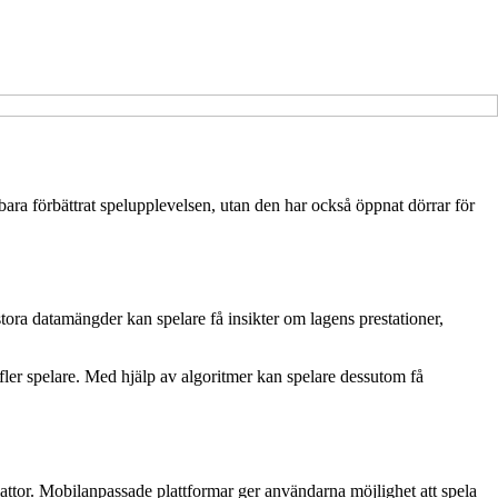
 bara förbättrat spelupplevelsen, utan den har också öppnat dörrar för
tora datamängder kan spelare få insikter om lagens prestationer,
r fler spelare. Med hjälp av algoritmer kan spelare dessutom få
plattor. Mobilanpassade plattformar ger användarna möjlighet att spela