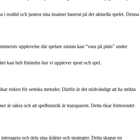
i realtid och justera sina insatser baserat på det aktuella spelet. Denna
immersiv upplevelse där spelare nästan kan “vara på plats” under
tet kan helt förändra hur vi upplever sport och spel.
ar risken för oetiska metoder. Därför är det nödvändigt att ha strikta
r är säkra och att spelhistorik är transparent. Detta ökar förtroendet
teragera och dela sina åsikter och strategier. Detta skapar en