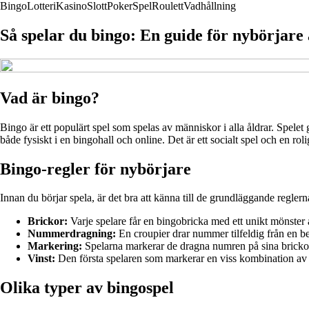
Bingo
Lotteri
Kasino
Slott
Poker
Spel
Roulett
Vadhållning
Så spelar du bingo: En guide för nybörjar
Vad är bingo?
Bingo är ett populärt spel som spelas av människor i alla åldrar. Spel
både fysiskt i en bingohall och online. Det är ett socialt spel och en roli
Bingo-regler för nybörjare
Innan du börjar spela, är det bra att känna till de grundläggande reglern
Brickor:
Varje spelare får en bingobricka med ett unikt mönste
Nummerdragning:
En croupier drar nummer tilfeldig från en be
Markering:
Spelarna markerar de dragna numren på sina bricko
Vinst:
Den första spelaren som markerar en viss kombination av n
Olika typer av bingospel