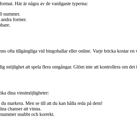
 format. Här är några av de vanligaste typerna:
 90 nummer.
 andra former.
bbare.
nns ofta tillgängliga vid bingohallar eller online. Varje bricka kostar e
 dig möjlighet att spela flera omgångar. Glöm inte att kontrollera om det
öka dina vinstmöjligheter:
 du markera. Men se till att du kan hålla reda på dem!
dina chanser att vinna.
a nummer snabbt och korrekt.