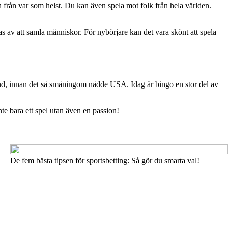
och från var som helst. Du kan även spela mot folk från hela världen.
 av att samla människor. För nybörjare kan det vara skönt att spela
gland, innan det så småningom nådde USA. Idag är bingo en stor del av
nte bara ett spel utan även en passion!
De fem bästa tipsen för sportsbetting: Så gör du smarta val!