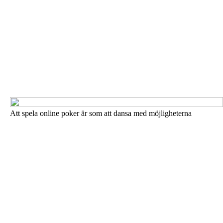
Att spela online poker är som att dansa med möjligheterna