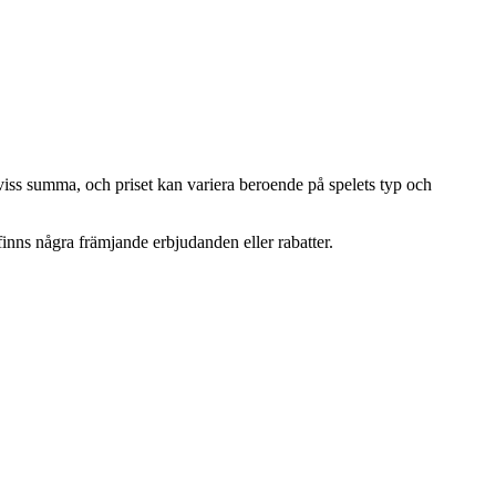
n viss summa, och priset kan variera beroende på spelets typ och
 finns några främjande erbjudanden eller rabatter.