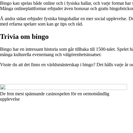
Bingo kan spelas både online och i fysiska hallar, och varje format har si
Många onlineplattformar erbjuder även bonusar och gratis bingobrickor
Å andra sidan erbjuder fysiska bingohallar en mer social upplevelse. D
med erfarna spelare som kan ge tips och råd.
Trivia om bingo
Bingo har en intressant historia som går tillbaka till 1500-talet. Spel
många kulturella evenemang och välgörenhetsinsatser.
Visste du att det finns en världsmästerskap i bingo? Det hålls varje år o
De fem mest spännande casinospelen för en oemotståndlig
upplevelse