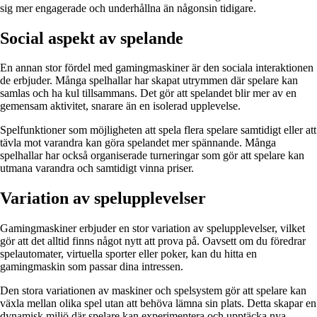
sig mer engagerade och underhållna än någonsin tidigare.
Social aspekt av spelande
En annan stor fördel med gamingmaskiner är den sociala interaktionen
de erbjuder. Många spelhallar har skapat utrymmen där spelare kan
samlas och ha kul tillsammans. Det gör att spelandet blir mer av en
gemensam aktivitet, snarare än en isolerad upplevelse.
Spelfunktioner som möjligheten att spela flera spelare samtidigt eller att
tävla mot varandra kan göra spelandet mer spännande. Många
spelhallar har också organiserade turneringar som gör att spelare kan
utmana varandra och samtidigt vinna priser.
Variation av spelupplevelser
Gamingmaskiner erbjuder en stor variation av spelupplevelser, vilket
gör att det alltid finns något nytt att prova på. Oavsett om du föredrar
spelautomater, virtuella sporter eller poker, kan du hitta en
gamingmaskin som passar dina intressen.
Den stora variationen av maskiner och spelsystem gör att spelare kan
växla mellan olika spel utan att behöva lämna sin plats. Detta skapar en
dynamisk miljö där spelare kan experimentera och upptäcka nya