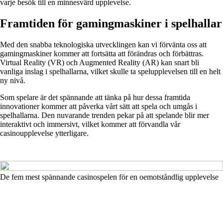
varje besök till en minnesvärd upplevelse.
Framtiden för gamingmaskiner i spelhallar
Med den snabba teknologiska utvecklingen kan vi förvänta oss att
gamingmaskiner kommer att fortsätta att förändras och förbättras.
Virtual Reality (VR) och Augmented Reality (AR) kan snart bli
vanliga inslag i spelhallarna, vilket skulle ta spelupplevelsen till en helt
ny nivå.
Som spelare är det spännande att tänka på hur dessa framtida
innovationer kommer att påverka vårt sätt att spela och umgås i
spelhallarna. Den nuvarande trenden pekar på att spelande blir mer
interaktivt och immersivt, vilket kommer att förvandla vår
casinoupplevelse ytterligare.
De fem mest spännande casinospelen för en oemotståndlig upplevelse